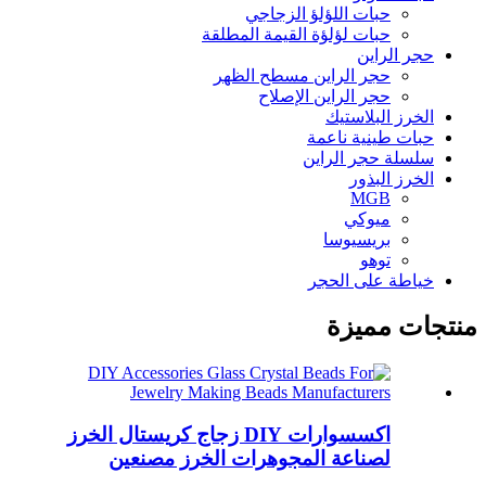
حبات اللؤلؤ الزجاجي
حبات لؤلؤة القيمة المطلقة
حجر الراين
حجر الراين مسطح الظهر
حجر الراين الإصلاح
الخرز البلاستيك
حبات طينية ناعمة
سلسلة حجر الراين
الخرز البذور
MGB
ميوكي
بريسيوسا
توهو
خياطة على الحجر
منتجات مميزة
اكسسوارات DIY زجاج كريستال الخرز
لصناعة المجوهرات الخرز مصنعين