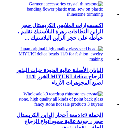
اكسسوارات الملابس الكريستال حجر
الراين النطاقات زهرة البلاستيك تقليم ،
خياطة على حجر الراين البلاستيك ...
اليابان الأصلية عالية الجودة حبات البذور
الزجاج MIYUKI delica الخرز 11/0
لصنع المجوهرات الأزياء
الجملة k9 دمعة أحجار الراين الكريستال
حجر ، جودة عالية جميع أنواع الزجاج
الخلفي نقطة يتوهم ...