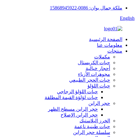
ملكة جمال يوان: 0086-15868945922
English
الصفحة الرئيسية
معلومات عنا
منتجات
مكملات
حبات الكريستال
أحجار خيالية
مجوهرات الأزياء
حبات الحجر الطبيعي
حبات اللؤلؤ
حبات اللؤلؤ الزجاجي
حبات لؤلؤة القيمة المطلقة
حجر الراين
حجر الراين مسطح الظهر
حجر الراين الإصلاح
الخرز البلاستيك
حبات طينية ناعمة
سلسلة حجر الراين