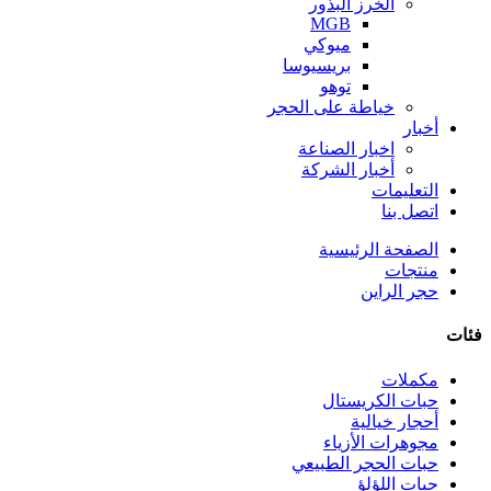
الخرز البذور
MGB
ميوكي
بريسيوسا
توهو
خياطة على الحجر
أخبار
اخبار الصناعة
أخبار الشركة
التعليمات
اتصل بنا
الصفحة الرئيسية
منتجات
حجر الراين
فئات
مكملات
حبات الكريستال
أحجار خيالية
مجوهرات الأزياء
حبات الحجر الطبيعي
حبات اللؤلؤ