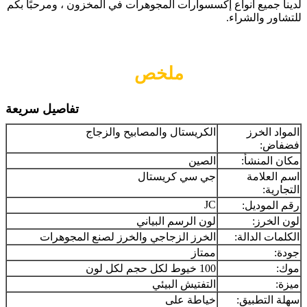
لدينا جميع أنواع إكسسوارات المجوهرات في المخزون ، ومرحبًا بكم
للتشاور والشراء.
ملخص
تفاصيل سريعة
المواد الخرز
الكريستال والمصابيح والزجاج
فضفاض:
مكان المنشأ:
الصين
اسم العلامة
جي سي كريستال
التجارية:
JC
رقم الموديل:
لون الخرز:
لون الرسم البياني
الكلمات الدالة:
الخرز الزجاجي والخرز لصنع المجوهرات
جودة:
ممتاز
موك:
100 خيوط لكل حجم لكل لون
ميزة:
التفتيش البيئي
سهلة التطبيق:
خياطة على