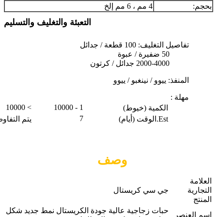
بحجم:
4 مم ، 6 مم إلخ
التعبئة والتغليف والتسليم
تفاصيل التغليف: 100 قطعة / جدائل
50 ضفيرة / عبوة
2000-4000 جدائل / كرتون
المنفذ: ييوو / نينغبو / ييوو
مهلة :
> 10000
1 - 10000
الكمية (خيوط)
7
Est.الوقت (أيام)
يتم التفاو
وصف
العلامة
التجارية
جي سي كريستال
المنتج
حبات زجاجية عالية جودة الكريستال نمط جديد شكل
اسم العنصر