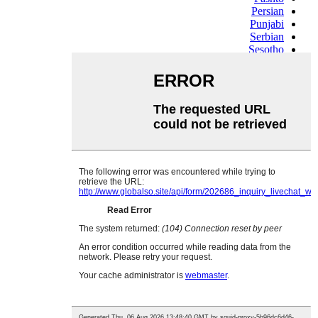
Persian
Punjabi
Serbian
Sesotho
Sinhala
Slovak
Slovenian
Somali
Samoan
Scots Gaelic
Shona
Sindhi
Sundanese
Swahili
Tajik
Tamil
Telugu
Thai
Ukrainian
Urdu
Uzbek
Vietnamese
Welsh
Xhosa
Yiddish