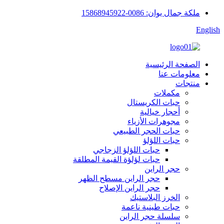
ملكة جمال يوان: 0086-15868945922
English
الصفحة الرئيسية
معلومات عنا
منتجات
مكملات
حبات الكريستال
أحجار خيالية
مجوهرات الأزياء
حبات الحجر الطبيعي
حبات اللؤلؤ
حبات اللؤلؤ الزجاجي
حبات لؤلؤة القيمة المطلقة
حجر الراين
حجر الراين مسطح الظهر
حجر الراين الإصلاح
الخرز البلاستيك
حبات طينية ناعمة
سلسلة حجر الراين