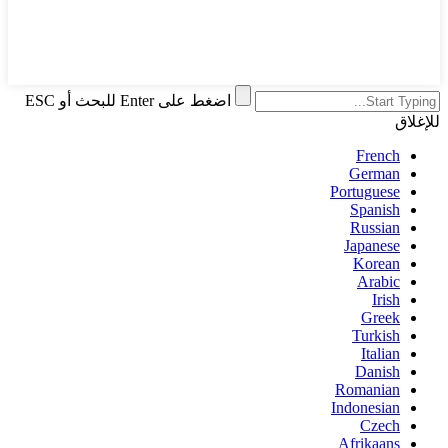
اضغط على Enter للبحث أو ESC
للإغلاق
French
German
Portuguese
Spanish
Russian
Japanese
Korean
Arabic
Irish
Greek
Turkish
Italian
Danish
Romanian
Indonesian
Czech
Afrikaans