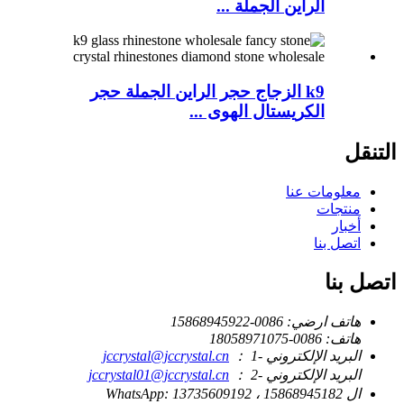
الراين الجملة ...
k9 الزجاج حجر الراين الجملة حجر
الكريستال الهوى ...
التنقل
معلومات عنا
منتجات
أخبار
اتصل بنا
اتصل بنا
هاتف ارضي:
0086-15868945922
هاتف:
0086-18058971075
البريد الإلكتروني -1 ：
jccrystal@jccrystal.cn
البريد الإلكتروني -2 ：
jccrystal01@jccrystal.cn
ال WhatsApp:
13735609192 ، 15868945182