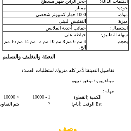
الكلمات الدالة:
حجر الراين ظهر مسطح
جودة:
ممتاز
موك:
1000 جهاز كمبيوتر شخصى
ميزة:
التفتيش البيئي
استعمال:
حقائب أحذية الملابس
سهلة التطبيق:
خياطة على
بحجم:
4 مم 6 مم 8 مم 10 مم 12 مم 14 مم 16 مم
إلخ.
التعبئة والتغليف والتسليم
تفاصيل التعبئة:
الأمر كله متروك لمتطلبات العملاء
ميناء:
ييوو / نينغبو / ييوو
مهلة :
> 10000
1 - 10000
الكمية (القطع)
7
Est.الوقت (أيام)
يتم التفاو
وصف