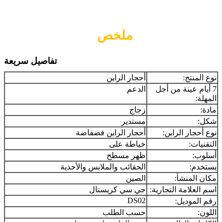
ملخص
تفاصيل سريعة
نوع المنتج:
أحجار الراين
7 أيام عينة من أجل
الدعم
المهلة:
مادة:
زجاج
شكل:
مستدير
نوع أحجار الراين:
أحجار الراين فضفاضة
التقنيات:
خياطة على
أسلوب:
ظهر مسطح
يستخدم:
الحقائب والملابس والأحذية
مكان المنشأ:
الصين
اسم العلامة التجارية:
جي سي كريستال
DS02
رقم الموديل:
اللون:
حسب الطلب