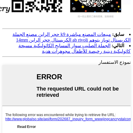
سابق:
مبيعات المصنع مباشرة k9 حجر الراين مصنع الجملة
الكريستال توباز يتوهم ab rivoli الكريستال حجر الراين 14mm
التالي:
الجملة الصليب سوار المسابح الكاثوليكية مسبحة
كاثوليكية دينية رخيصة للأطفال مجوهرات هدية
نموذج الاستفسار