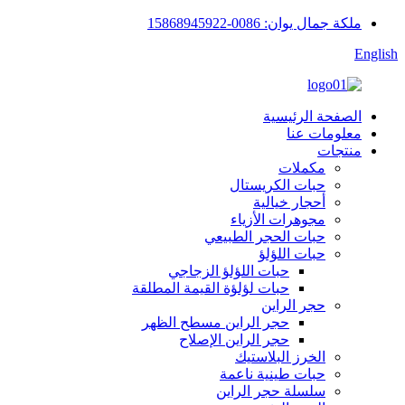
ملكة جمال يوان: 0086-15868945922
English
الصفحة الرئيسية
معلومات عنا
منتجات
مكملات
حبات الكريستال
أحجار خيالية
مجوهرات الأزياء
حبات الحجر الطبيعي
حبات اللؤلؤ
حبات اللؤلؤ الزجاجي
حبات لؤلؤة القيمة المطلقة
حجر الراين
حجر الراين مسطح الظهر
حجر الراين الإصلاح
الخرز البلاستيك
حبات طينية ناعمة
سلسلة حجر الراين